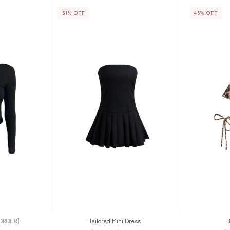
51
%
OFF
45
%
OFF
-ORDER]
Tailored Mini Dress
B