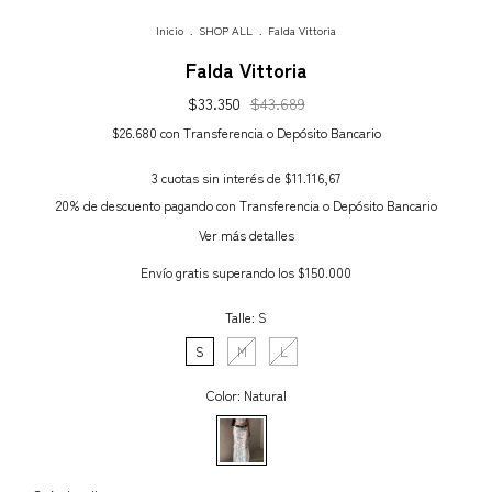
Inicio
.
SHOP ALL
.
Falda Vittoria
Falda Vittoria
$33.350
$43.689
$26.680
con
Transferencia o Depósito Bancario
3
cuotas sin interés de
$11.116,67
20% de descuento
pagando con Transferencia o Depósito Bancario
Ver más detalles
Envío gratis
superando los
$150.000
Talle:
S
S
M
L
Color:
Natural