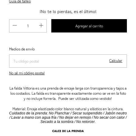
Guía de talles
¡No te lo pierdas, es el último!
Cambiar CP
Entregas para el CP:
Medios de envío
Calcular
No sé mi código postal
La falda Vittoria es una prenda de encaje larga con transparencia y tajos a
los costados. La falda es transparente exactamente como se ve en la foto
y no incluye forrería. Puede ser utilizada como vestido!
Material: Encaje elastizado color blanco natural y elástico en la cintura.
Cuidados de la prenda: No Planchar / Secar suspendido / Jabón neutro
/ Lavar a mano con agua fría / No dejar en remojo / No secar con calor /
Secado a la sombra / No retorcer.