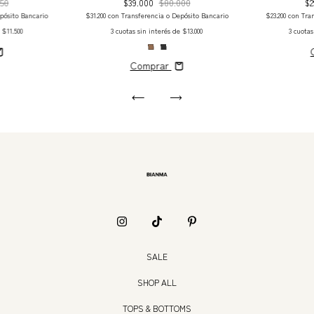
350
$39.000
$80.000
$
pósito Bancario
$31.200
con
Transferencia o Depósito Bancario
$23.200
con
Tra
e
$11.500
3
cuotas sin interés de
$13.000
3
cuotas
Comprar
SALE
SHOP ALL
TOPS & BOTTOMS