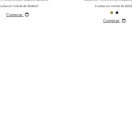
cuotas sin interés de
$9.666,67
3
cuotas sin interés de
$25.0
Comprar
Comprar