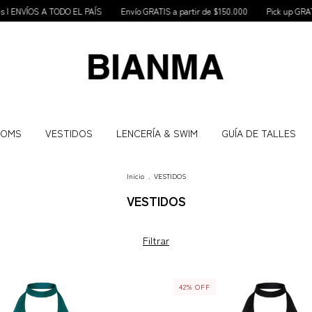
ÍS
Envío GRATIS a partir de $150.000
Pick up GRATIS Belgrano
20% Off c
TOMS
VESTIDOS
LENCERÍA & SWIM
GUÍA DE TALLES
Inicio
.
VESTIDOS
VESTIDOS
Filtrar
42
%
OFF