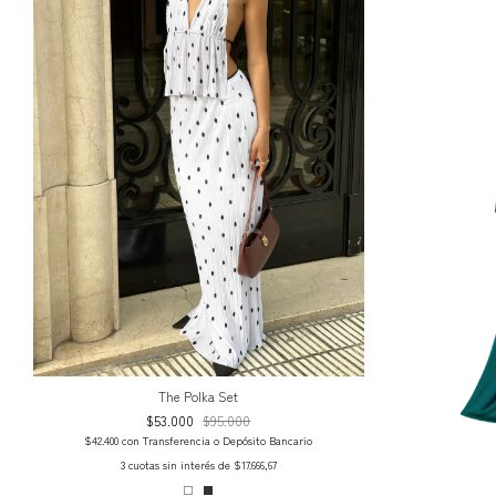
The Polka Set
$53.000
$95.000
$42.400
con
Transferencia o Depósito Bancario
3
cuotas sin interés de
$17.666,67