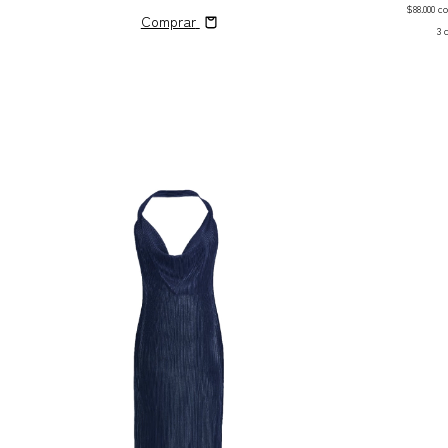
$88.000
c
Comprar
3