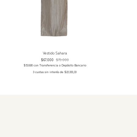
Vestido Sahara
$67.000
$79.000
$53.600
con
Transferencia o Depósito Bancario
3
cuotas sin interés de
$22.333,33