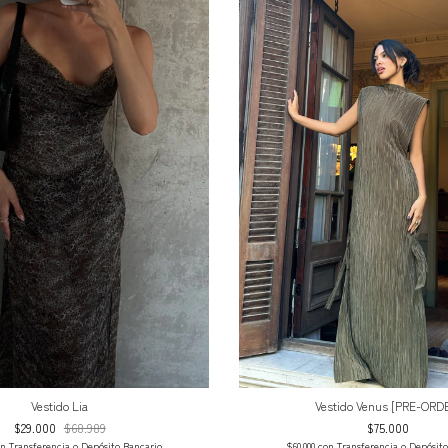
Vestido Lia
Vestido Venus [PRE-ORD
$29.000
$68.989
$75.000
on
Transferencia o Depósito Bancario
$60.000
con
Transferencia o Depósit