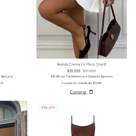
Vestido Crema (+ Micro Short)
$39.000
$90.000
o Bancario
$31.200
con
Transferencia o Depósito Bancario
,67
3
cuotas sin interés de
$13.000
Comprar
65
%
OFF