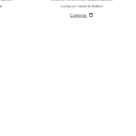
3
cuotas sin interés de
$6.666,67
00
Comprar