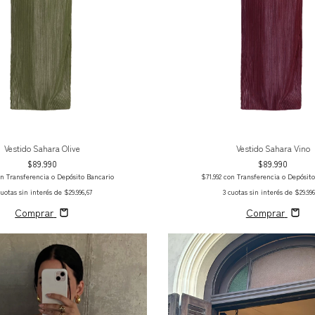
Vestido Sahara Olive
Vestido Sahara Vino
$89.990
$89.990
on
Transferencia o Depósito Bancario
$71.992
con
Transferencia o Depósit
cuotas sin interés de
$29.996,67
3
cuotas sin interés de
$29.996
Comprar
Comprar