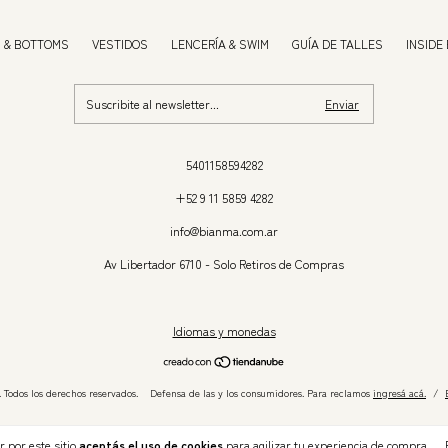
 & BOTTOMS
VESTIDOS
LENCERÍA & SWIM
GUÍA DE TALLES
INSIDE
5401158594282
+52 9 11 5859 4282
info@bianma.com.ar
Av Libertador 6710 - Solo Retiros de Compras
Idiomas y monedas
 Todos los derechos reservados.
Defensa de las y los consumidores. Para reclamos
ingresá acá.
/
r por este sitio
aceptás el uso de cookies
para agilizar tu experiencia de compra.