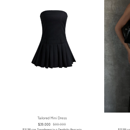
Tailored Mini Dress
$39.000
$80.000
$31.200
con
Transferencia o Depósito Bancario
$23.200
c