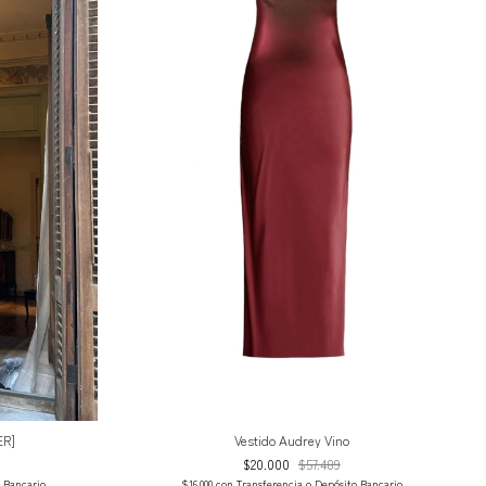
Vestido Audrey Vino
ER]
$20.000
$57.489
$16.000
con
Transferencia o Depósito Bancario
o Bancario