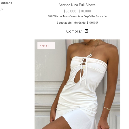
o Bancario
Vestido Nina Full Sleeve
,67
$50.000
$70.000
$40.000
con
Transferencia o Depósito Bancario
3
cuotas sin interés de
$16.666,67
Comprar
57
%
OFF