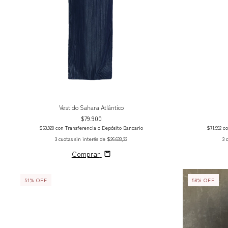
Vestido Sahara Atlántico
$79.900
$63.920
con
Transferencia o Depósito Bancario
$71.992
c
3
cuotas sin interés de
$26.633,33
3
Comprar
51
%
OFF
58
%
OFF