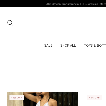
20% Off con Transferencia + 3 Cuotas sin interés | ENVÍOS A TODO EL PA
SALE
SHOP ALL
TOPS & BOT
44
%
OFF
42
%
OFF