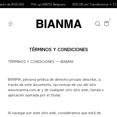
r de $150.000
Pick up GRATIS Belgrano
20% Off con Transferencia + 3 Cuot
0
TÉRMINOS Y CONDICIONES
TÉRMINOS Y CONDICIONES — BIANMA
BIANMA, persona jurídica de derecho privado describe, a
través de este documento, las normas de uso del sitio
www.bianma.com.ar y de cualquier otro sitio web, tienda o
aplicación operada por el titular.
Al navegar por este sitio web, consideramos que está de