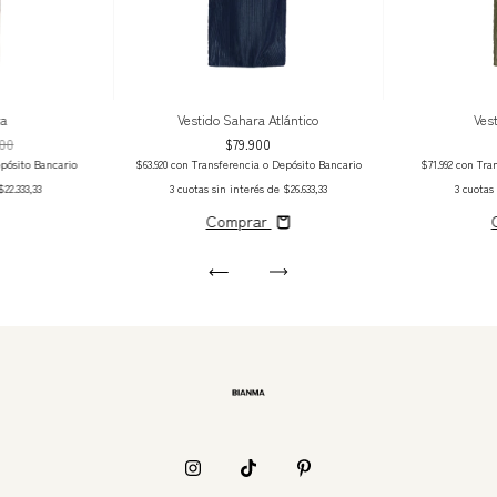
ra
Vestido Sahara Atlántico
Ves
000
$79.900
pósito Bancario
$63.920
con
Transferencia o Depósito Bancario
$71.992
con
Tra
$22.333,33
3
cuotas sin interés de
$26.633,33
3
cuotas
Comprar