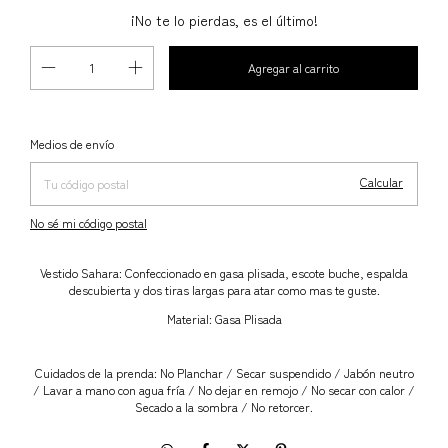
¡No te lo pierdas, es el último!
Cambiar CP
Entregas para el CP:
Medios de envío
Calcular
No sé mi código postal
Vestido Sahara: Confeccionado en gasa plisada, escote buche, espalda
descubierta y dos tiras largas para atar como mas te guste.
Material: Gasa Plisada
Cuidados de la prenda: No Planchar / Secar suspendido / Jabón neutro
/ Lavar a mano con agua fría / No dejar en remojo / No secar con calor /
Secado a la sombra / No retorcer.