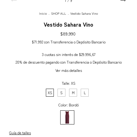
1
/
9
Inicio
.
SHOP ALL
.
Vestido Sahara Vino
Vestido Sahara Vino
$89.990
$71.992
con
Transferencia o Depósito Bancario
3
cuotas sin interés de
$29.996,67
20% de descuento
pagando con Transferencia o Depósito Bancario
Ver más detalles
Talle:
XS
XS
S
M
L
Color:
Bordó
Guía de talles