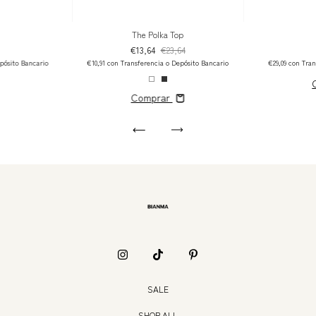
The Polka Top
€13,64
€23,64
€29,09
con
Tran
pósito Bancario
€10,91
con
Transferencia o Depósito Bancario
Comprar
SALE
SHOP ALL