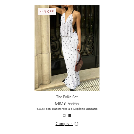
44
%
OFF
The Polka Set
€48,18
€86,36
€38,54
con
Transferencia o Depósito Bancario
Comprar