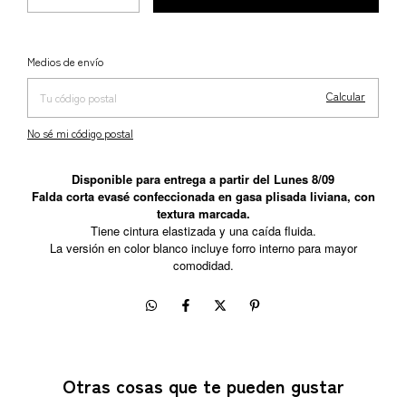
Cambiar CP
Entregas para el CP:
Medios de envío
Calcular
No sé mi código postal
Disponible para entrega a partir del Lunes 8/09
Falda corta evasé confeccionada en gasa plisada liviana, con
textura marcada.
Tiene cintura elastizada y una caída fluida.
La versión en color blanco incluye forro interno para mayor
comodidad.
Otras cosas que te pueden gustar